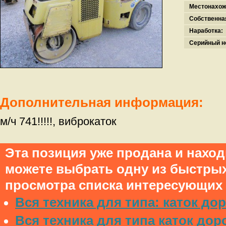
Местонахож
Собственна
Наработка:
Серийный н
Дополнительная информация:
м/ч 741!!!!!, виброкаток
Эта позиция уже продана и нахо
можете выбрать одну из быстры
просмотра списка интересующих 
Вся техника для типа: каток д
Вся техника для типа каток д