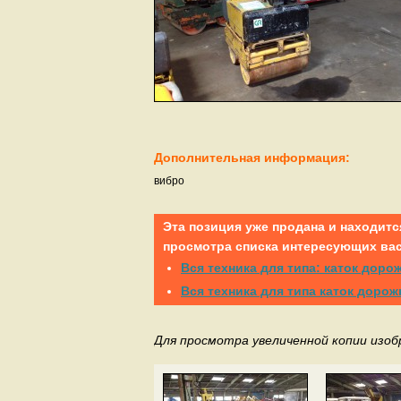
Дополнительная информация:
вибро
Эта позиция уже продана и находитс
просмотра списка интересующих вас
Вся техника для типа: каток дор
Вся техника для типа каток доро
Для просмотра увеличенной копии изо