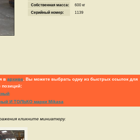
Собственная масса:
600 кг
Серийный номер:
1139
я в
архиве
. Вы можете выбрать одну из быстрых ссылок для
 позиций:
ожный
жный И ТОЛЬКО марки Mikasa
бражения кликните миниатюру.