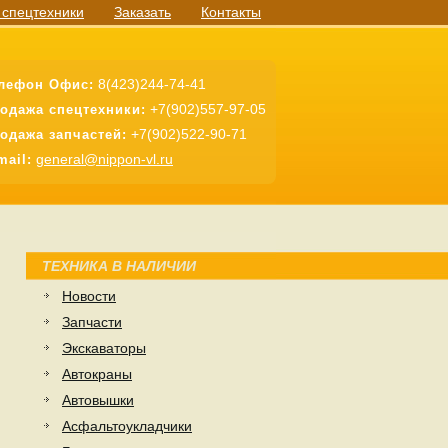
 спецтехники
Заказать
Контакты
8(423)244-74-41
лефон Офис:
+7(902)557-97-05
одажа спецтехники:
+7(902)522-90-71
одажа запчастей:
general@nippon-vl.ru
mail:
ТЕХНИКА В НАЛИЧИИ
Новости
Запчасти
Экскаваторы
Автокраны
Автовышки
Асфальтоукладчики