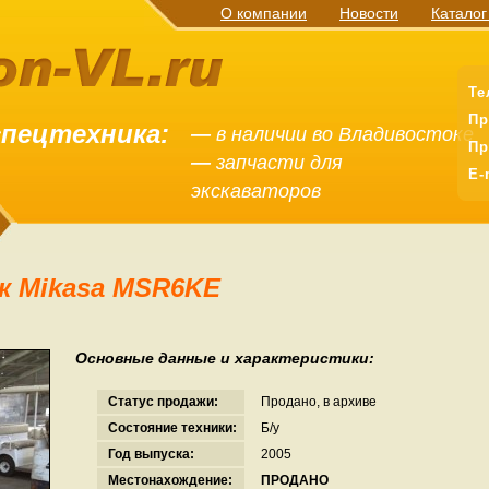
О компании
Новости
Каталог
Те
Пр
спецтехника:
—
в наличии во Владивостоке
Пр
—
запчасти для
E-
экскаваторов
к Mikasa MSR6KE
Основные данные и характеристики:
Статус продажи:
Продано, в архиве
Состояние техники:
Б/у
Год выпуска:
2005
Местонахождение:
ПРОДАНО