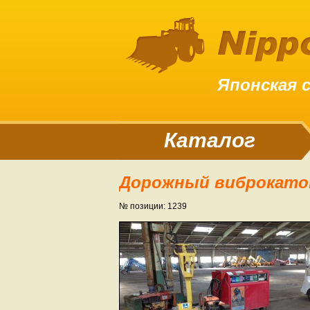
Японская 
Каталог
Дорожный виброкато
№ позиции: 1239