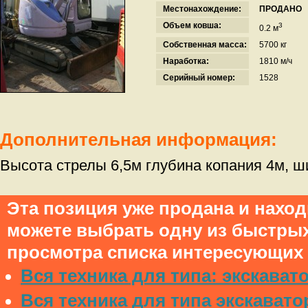
Местонахождение:
ПРОДАНО
Объем ковша:
3
0.2 м
Собственная масса:
5700 кг
Наработка:
1810 м/ч
Серийный номер:
1528
Дополнительная информация:
Высота стрелы 6,5м глубина копания 4м, ш
Эта позиция уже продана и нахо
можете выбрать одну из быстры
просмотра списка интересующих 
Вся техника для типа: экскават
Вся техника для типа экскавато