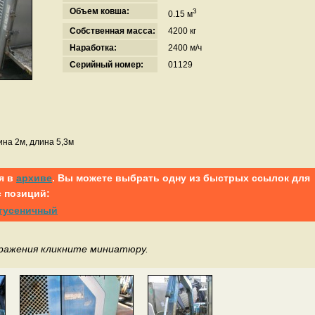
Объем ковша:
3
0.15 м
Собственная масса:
4200 кг
Наработка:
2400 м/ч
Серийный номер:
01129
ина 2м, длина 5,3м
я в
архиве
. Вы можете выбрать одну из быстрых ссылок для
 позиций:
 гусеничный
бражения кликните миниатюру.