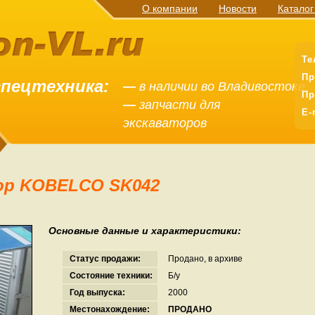
О компании
Новости
Каталог
Те
Пр
спецтехника:
—
в наличии во Владивостоке
Пр
—
запчасти для
E-
экскаваторов
тор KOBELCO SK042
Основные данные и характеристики:
Статус продажи:
Продано, в архиве
Состояние техники:
Б/у
Год выпуска:
2000
Местонахождение:
ПРОДАНО