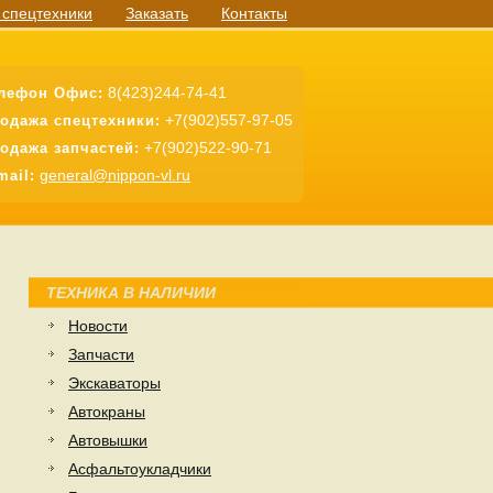
 спецтехники
Заказать
Контакты
8(423)244-74-41
лефон Офис:
+7(902)557-97-05
одажа спецтехники:
+7(902)522-90-71
одажа запчастей:
general@nippon-vl.ru
mail:
ТЕХНИКА В НАЛИЧИИ
Новости
Запчасти
Экскаваторы
Автокраны
Автовышки
Асфальтоукладчики