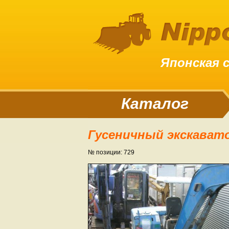
Японская 
Каталог
Гусеничный экскава
№ позиции: 729