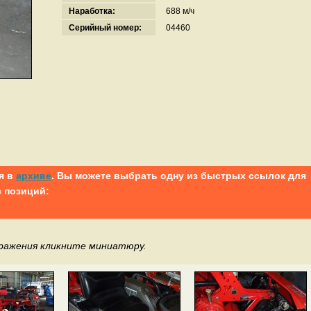
Наработка:
688 м/ч
Серийный номер:
04460
я в
архиве
. Вы можете выбрать одну из быстрых ссылок для
 позиций:
бражения кликните миниатюру.