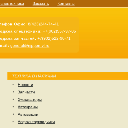
 спецтехники
Заказать
Контакты
8(423)244-74-41
лефон Офис:
+7(902)557-97-05
одажа спецтехники:
+7(902)522-90-71
одажа запчастей:
general@nippon-vl.ru
mail:
ТЕХНИКА В НАЛИЧИИ
Новости
Запчасти
Экскаваторы
Автокраны
Автовышки
Асфальтоукладчики