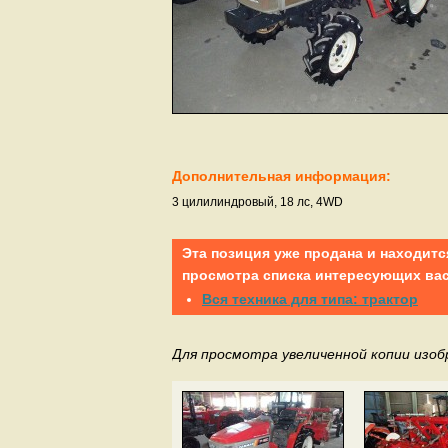
Дополнительная информация:
3 цилилиндровый, 18 лс, 4WD
Эта позиция уже продана и находитс
просмотра списка интересующих вас
Вся техника для типа: трактор
Для просмотра увеличенной копии изо