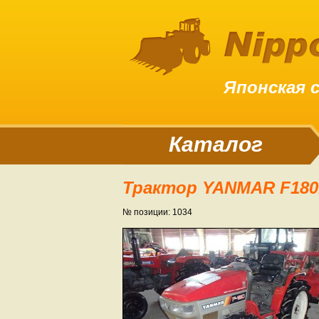
Японская 
Каталог
Трактор YANMAR F18
№ позиции: 1034