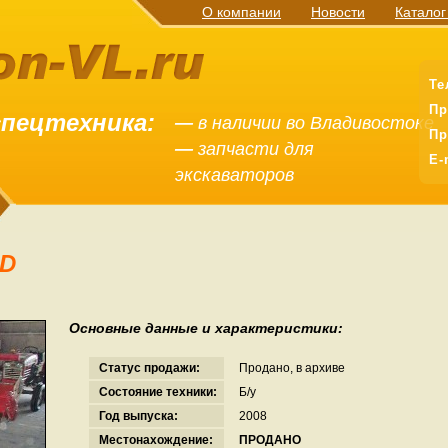
О компании
Новости
Каталог
Те
Пр
спецтехника:
—
в наличии во Владивостоке
Пр
—
запчасти для
E-
экскаваторов
0D
Основные данные и характеристики:
Статус продажи:
Продано, в архиве
Состояние техники:
Б/у
Год выпуска:
2008
Местонахождение:
ПРОДАНО