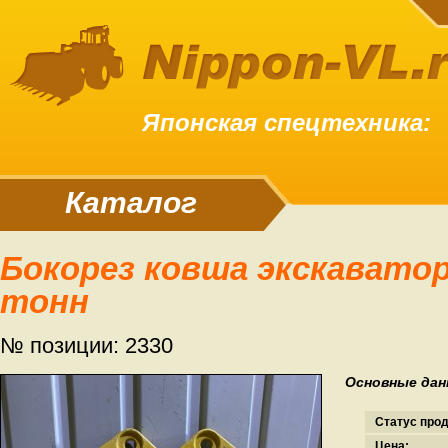
Японская спецтехника:
Каталог
Бокорез ковша экскаватора EX30 от 3 до 5
тонн
№ позиции: 2330
Основные дан
Статус про
Цена: