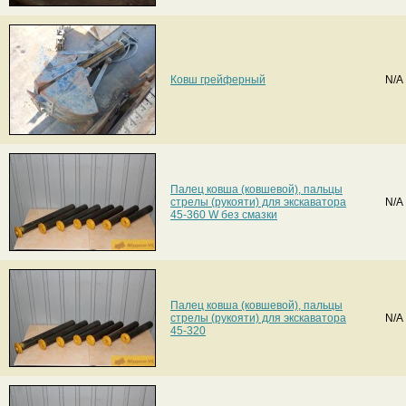
Ковш грейферный
N/A
Палец ковша (ковшевой), пальцы
стрелы (рукояти) для экскаватора
N/A
45-360 W без смазки
Палец ковша (ковшевой), пальцы
стрелы (рукояти) для экскаватора
N/A
45-320