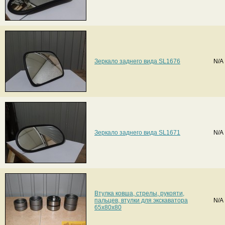
Зеркало заднего вида SL1676
N/A
Зеркало заднего вида SL1671
N/A
Втулка ковша, стрелы, рукояти,
пальцев, втулки для экскаватора
N/A
65х80х80