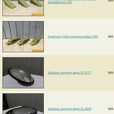
N/A
экскаватора 25S
Адаптер (зуба) коронки ковша 18S
N/A
Зеркало заднего вида SL1677
N/A
Зеркало заднего вида SL1609
N/A