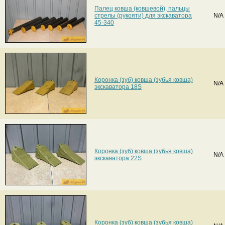
Палец ковша (ковшевой), пальцы
стрелы (рукояти) для экскаватора
N/A
45-340
Коронка (зуб) ковша (зубья ковша)
N/A
экскаватора 18S
Коронка (зуб) ковша (зубья ковша)
N/A
экскаватора 22S
Коронка (зуб) ковша (зубья ковша)