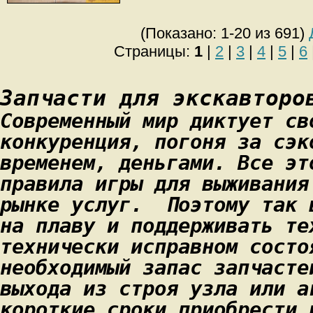
(Показано: 1-20 из 691)
Страницы:
1
|
2
|
3
|
4
|
5
|
6
Запчасти для экскавторо
Современный мир диктует св
конкуренция, погоня за сэк
временем, деньгами. Все эт
правила игры для выживания
рынке услуг. Поэтому так 
на плаву и поддерживать те
технически исправном состо
необходимый запас запчасте
выхода из строя узла или а
короткие сроки приобрести 