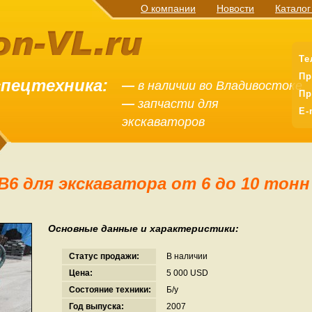
О компании
Новости
Каталог
Те
Пр
спецтехника:
—
в наличии во Владивостоке
Пр
—
запчасти для
E-
экскаваторов
6 для экскаватора от 6 до 10 тонн
Основные данные и характеристики:
Статус продажи:
В наличии
Цена:
5 000 USD
Состояние техники:
Б/у
Год выпуска:
2007