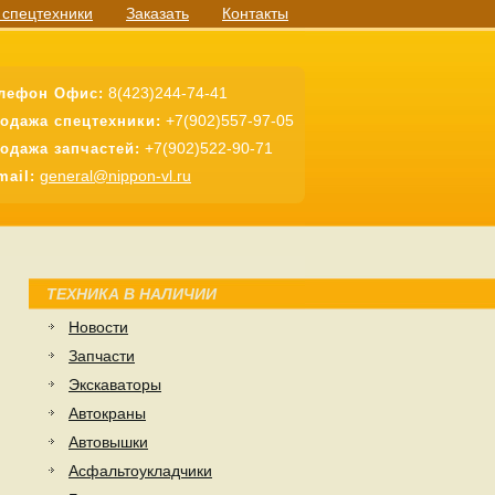
 спецтехники
Заказать
Контакты
8(423)244-74-41
лефон Офис:
+7(902)557-97-05
одажа спецтехники:
+7(902)522-90-71
одажа запчастей:
general@nippon-vl.ru
mail:
ТЕХНИКА В НАЛИЧИИ
Новости
Запчасти
Экскаваторы
Автокраны
Автовышки
Асфальтоукладчики