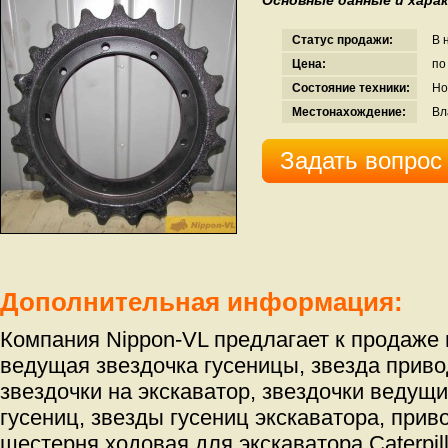
Основные данные и хара
Статус продажи:
В 
Цена:
по
Состояние техники:
Но
Местонахождение:
Вл
Задать вопрос
Дополнительная информация:
Компания Nippon-VL предлагает к продаже
ведущая звездочка гусеницы, звезда приво
звездочки на экскаватор, звездочки ведущи
гусениц, звезды гусениц экскаватора, прив
шестерня ходовая для экскаватора Caterpill