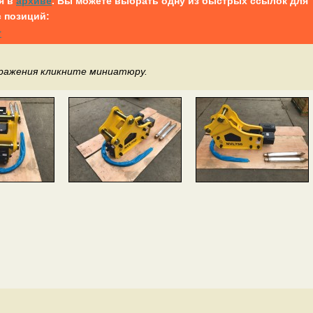
я в
архиве
. Вы можете выбрать одну из быстрых ссылок для
 позиций:
т
бражения кликните миниатюру.