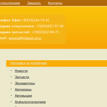
 спецтехники
Заказать
Контакты
8(423)244-74-41
лефон Офис:
+7(902)557-97-05
одажа спецтехники:
+7(902)522-90-71
одажа запчастей:
general@nippon-vl.ru
mail:
ТЕХНИКА В НАЛИЧИИ
Новости
Запчасти
Экскаваторы
Автокраны
Автовышки
Асфальтоукладчики