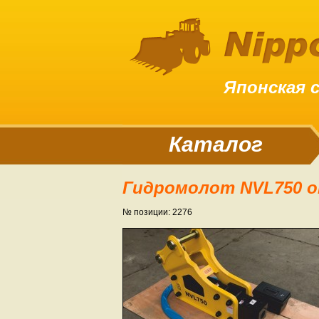
Японская 
Каталог
Гидромолот NVL750 о
№ позиции: 2276