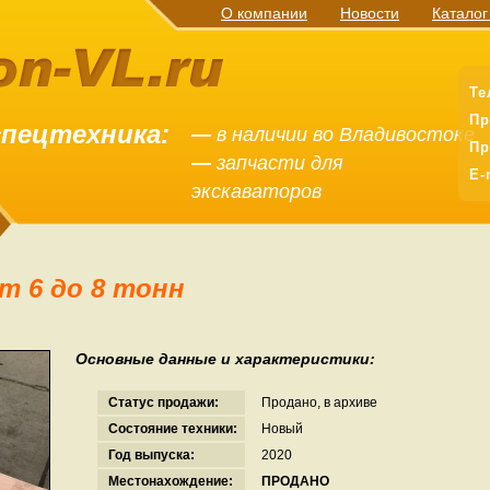
О компании
Новости
Каталог
Те
Пр
спецтехника:
—
в наличии во Владивостоке
Пр
—
запчасти для
E-
экскаваторов
т 6 до 8 тонн
Основные данные и характеристики:
Статус продажи:
Продано, в архиве
Состояние техники:
Новый
Год выпуска:
2020
Местонахождение:
ПРОДАНО