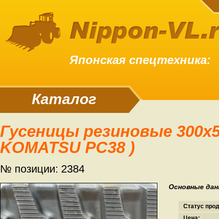
Японская спецтехника:
Каталог
Гусеницы резиновые 300x52.5x84N (
KOMATSU PC38 )
№ позиции: 2384
Основные дан
Статус про
Цена: