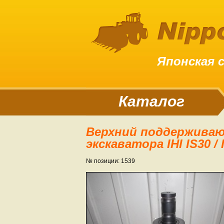
Японская 
Каталог
Верхний поддерживающий каток (ролик) гусеницы
экскаватора IHI IS30 / I
№ позиции: 1539