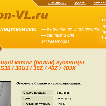
О компании
Новости
Каталог
Те
Пр
спецтехника:
—
в наличии во Владивостоке
Пр
—
запчасти для
E-
экскаваторов
S35 / 30UJ / 30Z / 40Z / 40JX
Основные данные и характеристики:
Статус продажи:
В наличии
Цена:
по запросу
Состояние техники:
Новый