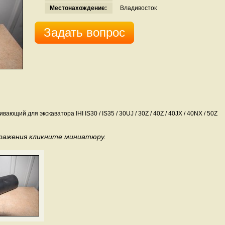
Местонахождение:
Владивосток
Задать вопрос
ющий для экскаватора IHI IS30 / IS35 / 30UJ / 30Z / 40Z / 40JX / 40NX / 50Z
бражения кликните миниатюру.