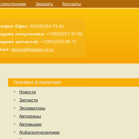
 спецтехники
Заказать
Контакты
8(423)244-74-41
лефон Офис:
+7(902)557-97-05
одажа спецтехники:
+7(902)522-90-71
одажа запчастей:
general@nippon-vl.ru
mail:
ТЕХНИКА В НАЛИЧИИ
Новости
Запчасти
Экскаваторы
Автокраны
Автовышки
Асфальтоукладчики