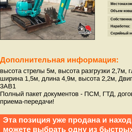
Местонахож
Объем ковш
Собственна
Наработка:
Серийный н
Дополнительная информация:
высота стрелы 5м, высота разгрузки 2,7м, 
ширина 1,5м, длина 4,9м, высота 2,2м, Дв
3AB1
Полный пакет документов - ПСМ, ГТД, дого
приема-передачи!
Эта позиция уже продана и нахо
можете выбрать одну из быстры