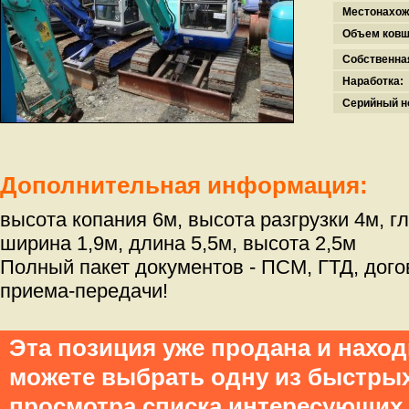
Местонахож
Объем ковш
Собственна
Наработка:
Серийный н
Дополнительная информация:
высота копания 6м, высота разгрузки 4м, г
ширина 1,9м, длина 5,5м, высота 2,5м
Полный пакет документов - ПСМ, ГТД, дого
приема-передачи!
Эта позиция уже продана и нахо
можете выбрать одну из быстры
просмотра списка интересующих 