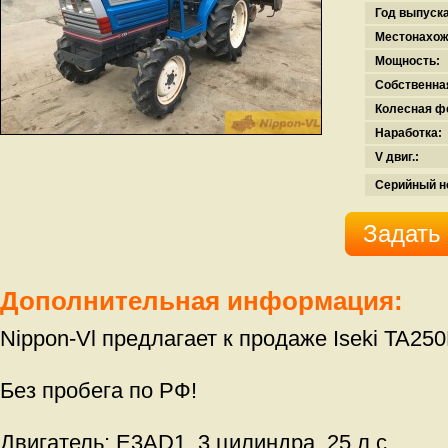
Год выпуска
Местонахож
Мощность:
Собственна
Колесная ф
Наработка:
V двиг.:
Серийный н
Задать
Дополнительная информация:
Nippon-Vl предлагает к продаже Iseki TA250
Без пробега по РФ!
Двигатель: E3AD1, 3 цилиндра, 25 л.с.