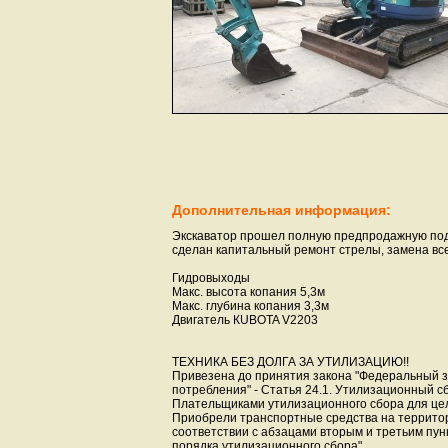
Дополнительная информация:
Экскаватор прошел полную предпродажную под
сделан капитальный ремонт стрелы, замена всех
Гидровыходы
Макс. высота копания 5,3м
Макс. глубина копания 3,3м
Двигатель КUBOTA V2203
ТЕХНИКА БЕЗ ДОЛГА ЗА УТИЛИЗАЦИЮ!!
Привезена до принятия закона "Федеральный зак
потребления" - Статья 24.1. Утилизационный с
Плательщиками утилизационного сбора для це
Приобрели транспортные средства на территор
соответствии с абзацами вторым и третьим пун
порядка утилизационного сбора"