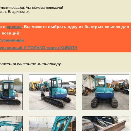
Купли-продажи, Акт приема-передачи!
 в г. Владивосток.
я в
архиве
. Вы можете выбрать одну из быстрых ссылок для
 позиций:
 гусеничный
р гусеничный И ТОЛЬКО марки KUBOTA
бражения кликните миниатюру.