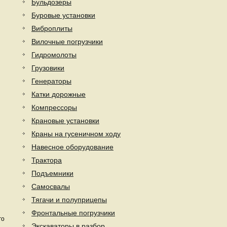
Бульдозеры
Буровые установки
Виброплиты
Вилочные погрузчики
Гидромолоты
Грузовики
Генераторы
Катки дорожные
Компрессоры
Крановые установки
Краны на гусеничном ходу
Навесное оборудование
Трактора
Подъемники
Самосвалы
Тягачи и полуприцепы
Фронтальные погрузчики
го
Экскаваторы в разбор