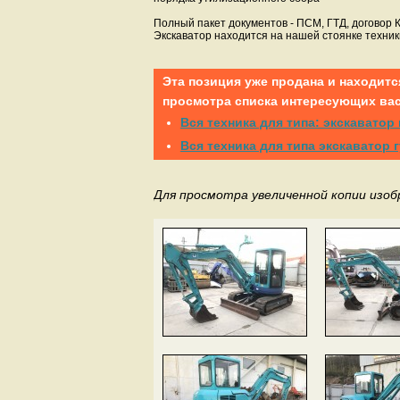
Полный пакет документов - ПСМ, ГТД, договор 
Экскаватор находится на нашей стоянке техники
Эта позиция уже продана и находитс
просмотра списка интересующих вас
Вся техника для типа: экскаватор
Вся техника для типа экскавато
Для просмотра увеличенной копии изо