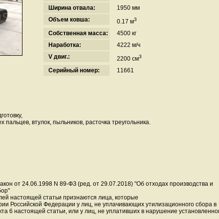
Ширина отвала:
1950 мм
Объем ковша:
3
0.17 м
Собственная масса:
4500 кг
Наработка:
4222 м/ч
V двиг.:
3
2200 см
Серийный номер:
11661
готовку,
 пальцев, втулок, пыльников, расточка треугольника.
он от 24.06.1998 N 89-ФЗ (ред. от 29.07.2018) "Об отходах производства и
бор"
лей настоящей статьи признаются лица, которые
ии Российской Федерации у лиц, не уплачивающих утилизационного сбора в
кта 6 настоящей статьи, или у лиц, не уплативших в нарушение установленно