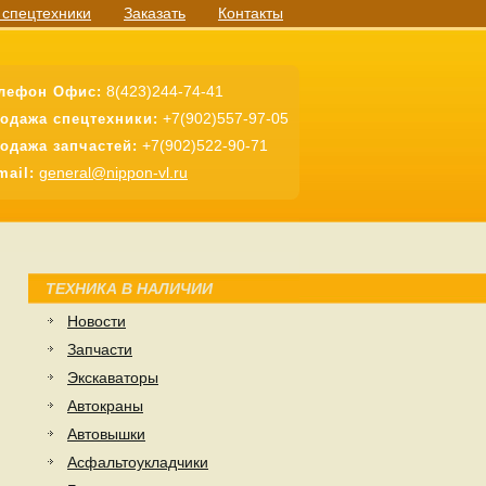
 спецтехники
Заказать
Контакты
8(423)244-74-41
лефон Офис:
+7(902)557-97-05
одажа спецтехники:
+7(902)522-90-71
одажа запчастей:
general@nippon-vl.ru
mail:
ТЕХНИКА В НАЛИЧИИ
Новости
Запчасти
Экскаваторы
Автокраны
Автовышки
Асфальтоукладчики