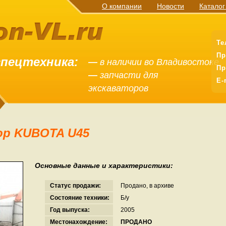
О компании
Новости
Каталог
Те
Пр
спецтехника:
—
в наличии во Владивостоке
Пр
—
запчасти для
E-
экскаваторов
ор KUBOTA U45
Основные данные и характеристики:
Статус продажи:
Продано, в архиве
Состояние техники:
Б/у
Год выпуска:
2005
Местонахождение:
ПРОДАНО