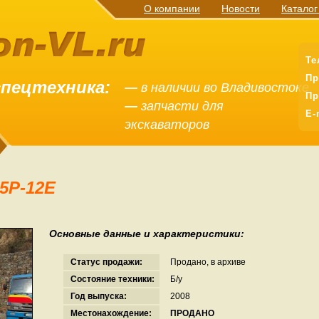
О компании
Новости
Каталог
Те
Пр
спецтехника:
—
в наличии во Владивостоке
Пр
—
запчасти для
E-
экскаваторов
65P-12E
Основные данные и характеристики:
Статус продажи:
Продано, в архиве
Состояние техники:
Б/у
Год выпуска:
2008
Местонахождение:
ПРОДАНО