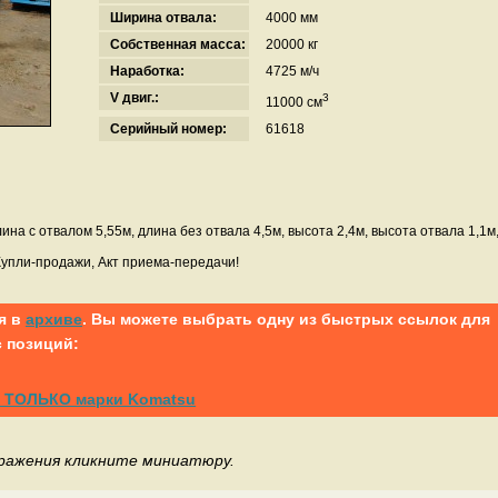
Ширина отвала:
4000 мм
Собственная масса:
20000 кг
Наработка:
4725 м/ч
V двиг.:
3
11000 см
Серийный номер:
61618
на с отвалом 5,55м, длина без отвала 4,5м, высота 2,4м, высота отвала 1,1м
Купли-продажи, Акт приема-передачи!
я в
архиве
. Вы можете выбрать одну из быстрых ссылок для
 позиций:
 И ТОЛЬКО марки Komatsu
бражения кликните миниатюру.