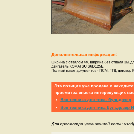
Дополнительная информация:
ширина с отвалом 4м, ширина без отвала 3м, дли
двигатель KOMATSU S6D125E
Полный пакет документов - ПСМ, ГТД, договор 
Эта позиция уже продана и находитс
просмотра списка интересующих вас
Вся техника для типа: бульдозер
Вся техника для типа бульдозер
Для просмотра увеличенной копии изо