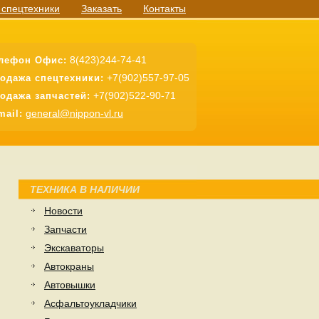
 спецтехники
Заказать
Контакты
8(423)244-74-41
лефон Офис:
+7(902)557-97-05
одажа спецтехники:
+7(902)522-90-71
одажа запчастей:
general@nippon-vl.ru
mail:
ТЕХНИКА В НАЛИЧИИ
Новости
Запчасти
Экскаваторы
Автокраны
Автовышки
Асфальтоукладчики