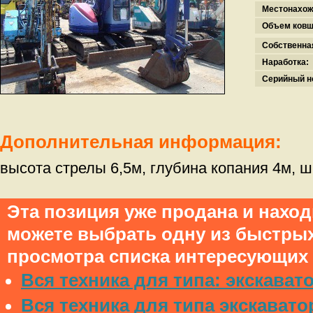
Местонахож
Объем ковш
Собственна
Наработка:
Серийный н
Дополнительная информация:
высота стрелы 6,5м, глубина копания 4м, ш
Эта позиция уже продана и нахо
можете выбрать одну из быстры
просмотра списка интересующих 
Вся техника для типа: экскават
Вся техника для типа экскавато