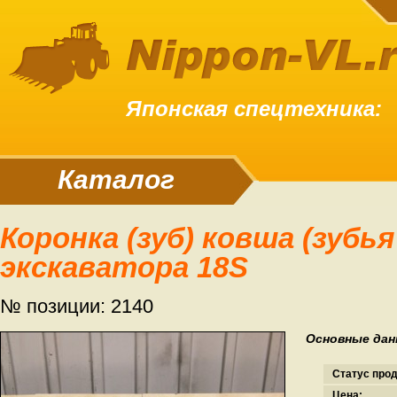
Японская спецтехника:
Каталог
Коронка (зуб) ковша (зубья ковша)
экскаватора 18S
№ позиции: 2140
Основные дан
Статус про
Цена: