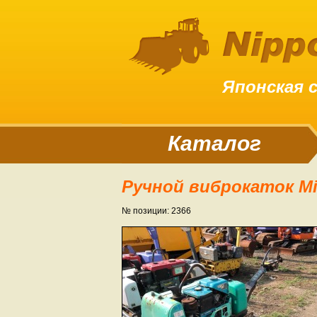
Японская 
Каталог
Ручной виброкаток M
№ позиции: 2366