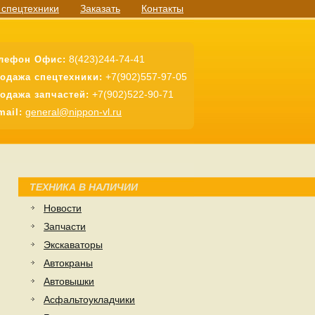
 спецтехники
Заказать
Контакты
8(423)244-74-41
лефон Офис:
+7(902)557-97-05
одажа спецтехники:
+7(902)522-90-71
одажа запчастей:
general@nippon-vl.ru
mail:
ТЕХНИКА В НАЛИЧИИ
Новости
Запчасти
Экскаваторы
Автокраны
Автовышки
Асфальтоукладчики