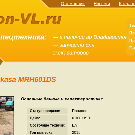
О компании
Новости
Каталог
Те
Пр
спецтехника:
—
в наличии во Владивостоке
Пр
—
запчасти для
E-
экскаваторов
ikasa MRH601DS
Основные данные и характеристики:
Статус продажи:
Продано
Цена:
6 300 USD
Состояние техники:
Б/у
Год выпуска:
2015