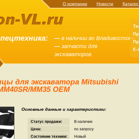
О компании
Новости
Каталог
Те
Пр
спецтехника:
—
в наличии во Владивостоке
Пр
—
запчасти для
E-
экскаваторов
MM40SR/MM35 OEM
Основные данные и характеристики:
Статус продажи:
В наличии
Цена:
по запросу
Состояние техники:
Новый