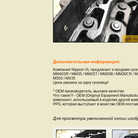
Дополнительная информация:
Компания Nippon-VL предлагает к продаже гусе
MM40SR / MM35 / MM25T / MM30B / MM30CR / MM
MS03 / MX35
Цена указана за одну гусеницу!
* OEM производитель, высокое качество.
Что такое?! - OEM (Original Equipment Manufac
компонент, используемый в изделии другой ком
PPG, которая выступает в качестве OEM-постав
Для просмотра увеличенной копии изо