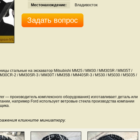
Местонахождение:
Владивосток
Задать вопрос
ницы стальные на экскаватор Mitsubishi MM25 / MM30 / MM30SR / MM35T /
30CR-2 / MM30SR-3 / MM30T / MM35B / MM40SR-3 / MS30 / MS030 / MS035 /
turer — производитель комплексного оборудования) изготавливает деталь или
пании, например Ford использует ветровые стекла производства компании
щика.
бражения кликните миниатюру.