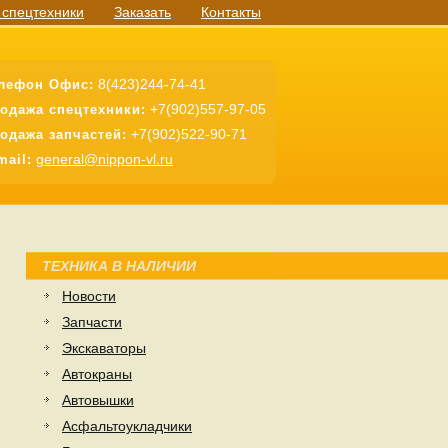
 спецтехники
Заказать
Контакты
8(423)244-74-41
лефон Офис:
+7(902)557-97-05
одажа спецтехники:
+7(902)522-90-71
одажа запчастей:
general@nippon-vl.ru
mail:
ТЕХНИКА В НАЛИЧИИ
Новости
Запчасти
Экскаваторы
Автокраны
Автовышки
Асфальтоукладчики