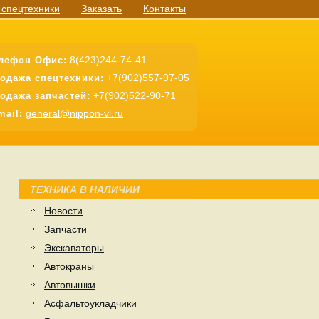
 спецтехники
Заказать
Контакты
8(423)244-74-41
лефон Офис:
+7(902)557-97-05
одажа спецтехники:
+7(902)522-90-71
одажа запчастей:
general@nippon-vl.ru
mail:
ТЕХНИКА В НАЛИЧИИ
Новости
Запчасти
Экскаваторы
Автокраны
Автовышки
Асфальтоукладчики