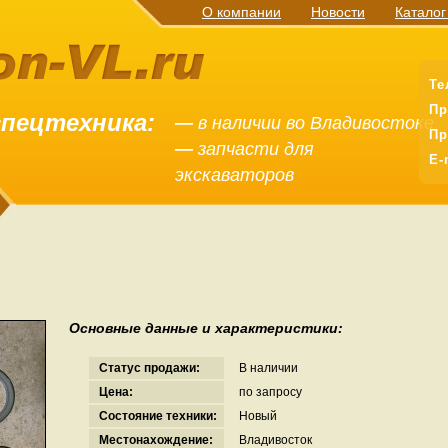
О компании
Новости
Каталог
Те
Пр
спецтехника:
—
в наличии во Владивостоке
Пр
—
запчасти для
E-
экскаваторов
Основные данные и характеристики:
Статус продажи:
В наличии
Цена:
по запросу
Состояние техники:
Новый
Местонахождение:
Владивосток