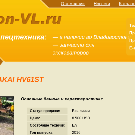
О компании
Новости
Каталог
Те
Пр
спецтехника:
—
в наличии во Владивостоке
Пр
—
запчасти для
E-
экскаваторов
AKAI HV61ST
Основные данные и характеристики:
Статус продажи:
В наличии
Цена:
8 500 USD
Состояние техники:
Б/у
Год выпуска:
2016