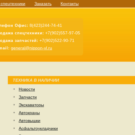
 спецтехники
Заказать
Контакты
8(423)244-74-41
лефон Офис:
+7(902)557-97-05
одажа спецтехники:
+7(902)522-90-71
одажа запчастей:
general@nippon-vl.ru
mail:
ТЕХНИКА В НАЛИЧИИ
Новости
Запчасти
Экскаваторы
Автокраны
Автовышки
Асфальтоукладчики