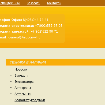
 спецтехники
Заказать
Контакты
8(423)244-74-41
лефон Офис:
+7(902)557-97-05
одажа спецтехники:
+7(902)522-90-71
одажа запчастей:
general@nippon-vl.ru
mail:
ТЕХНИКА В НАЛИЧИИ
Новости
Запчасти
Экскаваторы
Автокраны
Автовышки
Асфальтоукладчики