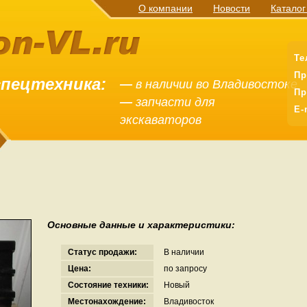
О компании
Новости
Каталог
Те
Пр
спецтехника:
—
в наличии во Владивостоке
Пр
—
запчасти для
E-
экскаваторов
Основные данные и характеристики:
Статус продажи:
В наличии
Цена:
по запросу
Состояние техники:
Новый
Местонахождение:
Владивосток