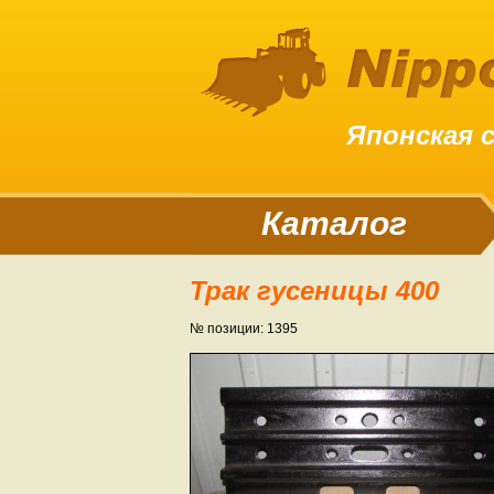
Японская 
Каталог
Трак гусеницы 400
№ позиции: 1395