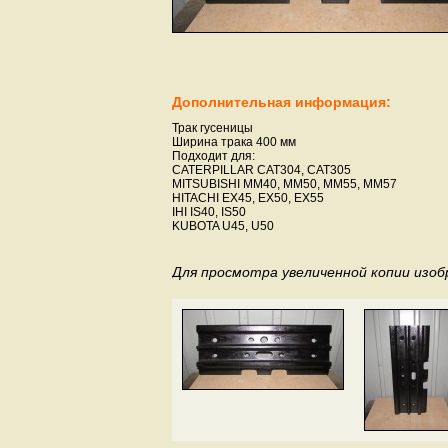
Дополнительная информация:
Трак гусеницы
Ширина трака 400 мм
Подходит для:
CATERPILLAR CAT304, CAT305
MITSUBISHI MM40, MM50, MM55, MM57
HITACHI EX45, EX50, EX55
IHI IS40, IS50
KUBOTA U45, U50
Для просмотра увеличенной копии изо