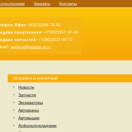
 спецтехники
Заказать
Контакты
8(423)244-74-41
лефон Офис:
+7(902)557-97-05
одажа спецтехники:
+7(902)522-90-71
одажа запчастей:
general@nippon-vl.ru
mail:
ТЕХНИКА В НАЛИЧИИ
Новости
Запчасти
Экскаваторы
Автокраны
Автовышки
Асфальтоукладчики