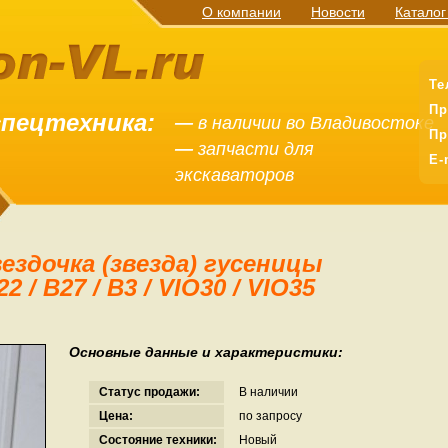
О компании
Новости
Каталог
Те
Пр
спецтехника:
—
в наличии во Владивостоке
Пр
—
запчасти для
E-
экскаваторов
/ B27 / B3 / VIO30 / VIO­35
Основные данные и характеристики:
Статус продажи:
В наличии
Цена:
по запросу
Состояние техники:
Новый