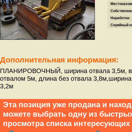
Местонахож
Собственна
Наработка:
Серийный н
Дополнительная информация:
ПЛАНИРОВОЧНЫЙ, ширина отвала 3,5м, вы
отвалом 5м, длина без отвала 3,8м,ширина
3,2м
Эта позиция уже продана и нахо
можете выбрать одну из быстры
просмотра списка интересующих 