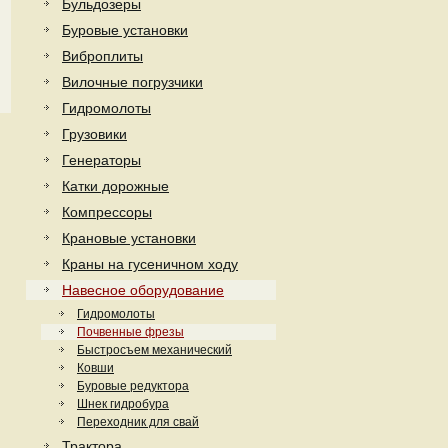
Бульдозеры
Буровые установки
Виброплиты
Вилочные погрузчики
Гидромолоты
Грузовики
Генераторы
Катки дорожные
Компрессоры
Крановые установки
Краны на гусеничном ходу
Навесное оборудование
Гидромолоты
Почвенные фрезы
Быстросъем механический
Ковши
Буровые редуктора
Шнек гидробура
Переходник для свай
Трактора