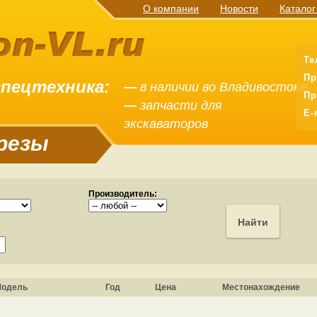
О компании
Новости
Каталог
Те
Пр
спецтехника:
—
в наличии во Владивостоке
Пр
—
запчасти для
E-
экскаваторов
фрезы
Производитель:
одель
Год
Цена
Местонахождение