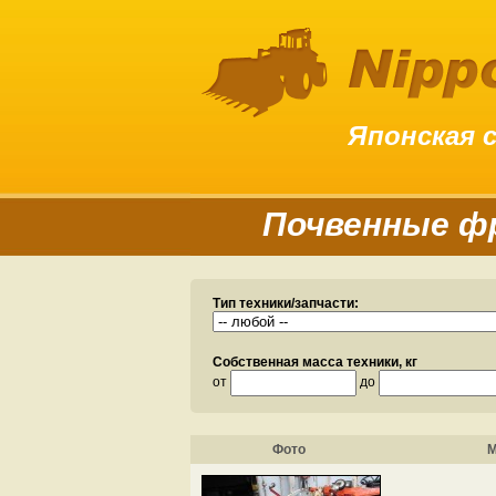
Японская 
Почвенные 
Тип техники/запчасти:
Собственная масса техники, кг
от
до
Фото
М