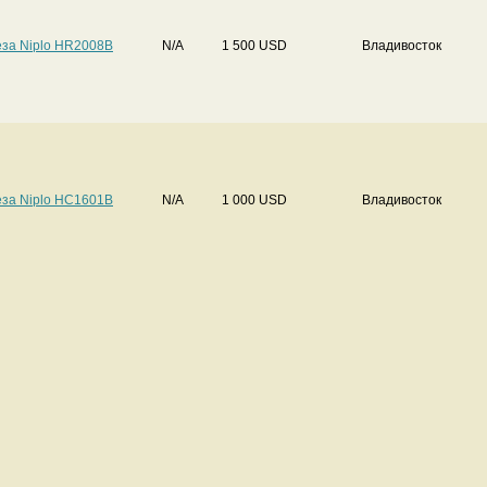
за Niplo HR2008B
N/A
1 500 USD
Владивосток
за Niplo HC1601B
N/A
1 000 USD
Владивосток