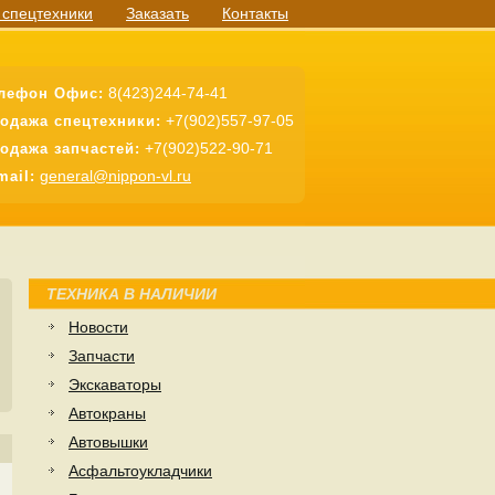
 спецтехники
Заказать
Контакты
8(423)244-74-41
лефон Офис:
+7(902)557-97-05
одажа спецтехники:
+7(902)522-90-71
одажа запчастей:
general@nippon-vl.ru
mail:
ТЕХНИКА В НАЛИЧИИ
Новости
Запчасти
Экскаваторы
Автокраны
Автовышки
Асфальтоукладчики